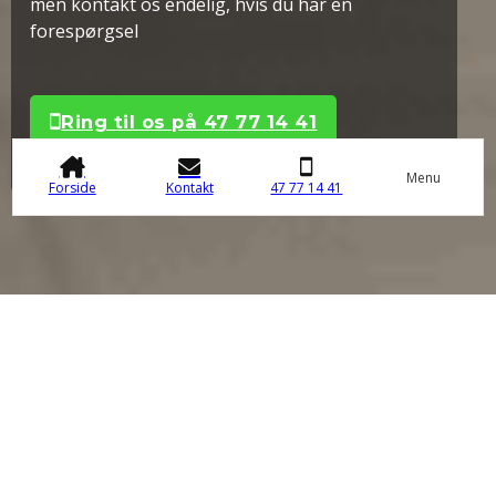
men kontakt os endelig, hvis du har en
forespørgsel
Ring til os på 47 77 14 41
Menu
Forside
Kontakt
47 77 14 41
Mulige modeller fra
Vannerup
Vannerup er Dansk design og Dansk produceret. Med et
Vannerup sofabord kan du designe dit helt eget sofabord. Alt